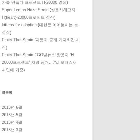
차를 만들다 프로젝트 H-20000 영상
)
Super Lemon Haze Strain
(
쌍용차해고자
H(heart)-20000프로젝트 정산
)
kittens for adoption
(
대한문 이어붙이는 농
성장
)
Fruity Thai Strain
(
자동차 공개 기자회견 사
진
)
Fruity Thai Strain
(
[GO발뉴스]쌍용차 ‘H-
20000프로젝트’ 차량 공개…7일 모터쇼서
시민에 기증
)
글목록
2013년 6월
2013년 5월
2013년 4월
2013년 3월