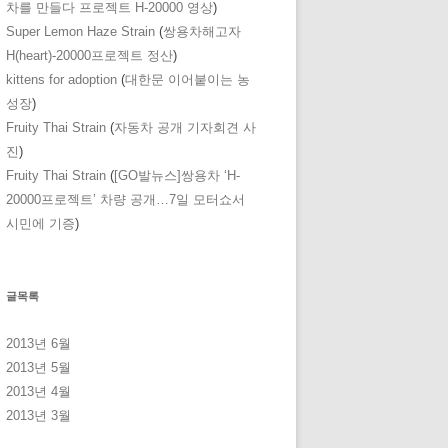
차를 만들다 프로젝트 H-20000 영상
)
Super Lemon Haze Strain
(
쌍용차해고자
H(heart)-20000프로젝트 정산
)
kittens for adoption
(
대한문 이어붙이는 농
성장
)
Fruity Thai Strain
(
자동차 공개 기자회견 사
진
)
Fruity Thai Strain
(
[GO발뉴스]쌍용차 ‘H-
20000프로젝트’ 차량 공개…7일 모터쇼서
시민에 기증
)
글목록
2013년 6월
2013년 5월
2013년 4월
2013년 3월